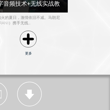
字音频技术+无线实战教
MDA-KDM系
4个型号可选
公益课·北京
如火的夏日，激情依旧不减。马朗尼
MARANI的MDA-K
RANI）携手无线...
出应用场所量身打造的高性
更多
更