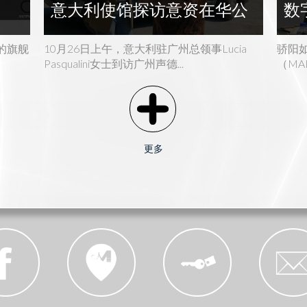
意大利使馆探访意资在华公
数
司----结伴马朗尼音乐之旅
学
出的旗舰
10月26日上午，意大利驻广州总领事Lucia
骄阳
Pasqualini女士到访广州声德...
（MA
更多